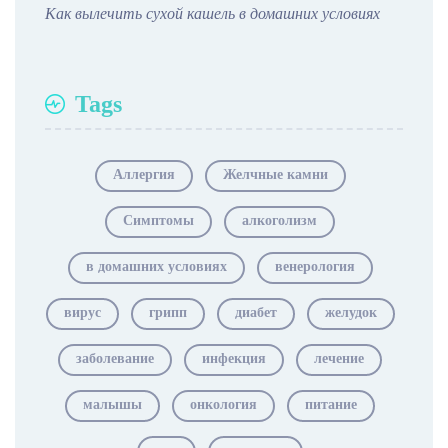
Как вылечить сухой кашель в домашних условиях
Tags
Аллергия
Желчные камни
Симптомы
алкоголизм
в домашних условиях
венерология
вирус
грипп
диабет
желудок
заболевание
инфекция
лечение
малышы
онкология
питание