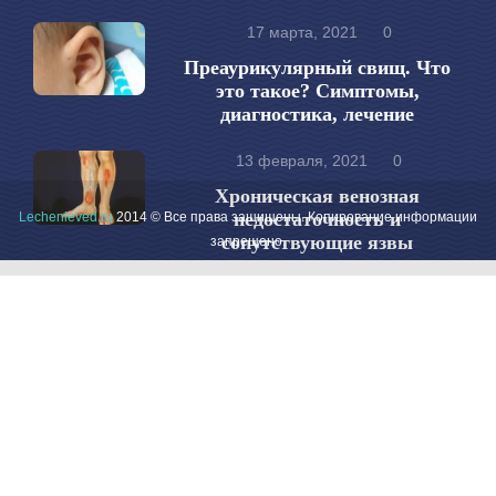
17 марта, 2021
0
Преаурикулярный свищ. Что
это такое? Симптомы,
диагностика, лечение
13 февраля, 2021
0
Хроническая венозная
недостаточность и
Lechenieved.ru
2014 © Все права защищены. Копирование информации
сопутствующие язвы
запрещено.