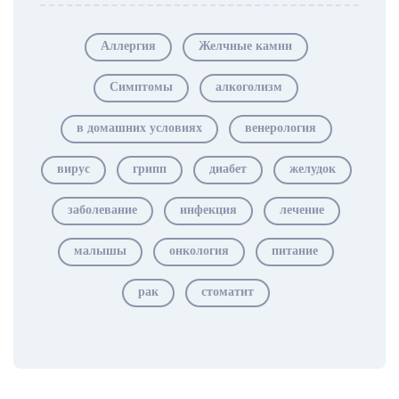
Аллергия
Желчные камни
Симптомы
алкоголизм
в домашних условиях
венерология
вирус
грипп
диабет
желудок
заболевание
инфекция
лечение
малышы
онкология
питание
рак
стоматит