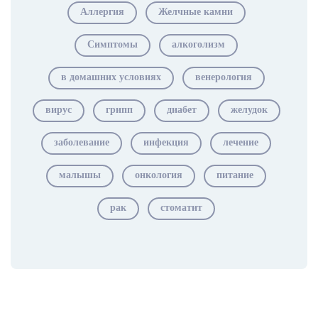
Аллергия
Желчные камни
Симптомы
алкоголизм
в домашних условиях
венерология
вирус
грипп
диабет
желудок
заболевание
инфекция
лечение
малышы
онкология
питание
рак
стоматит