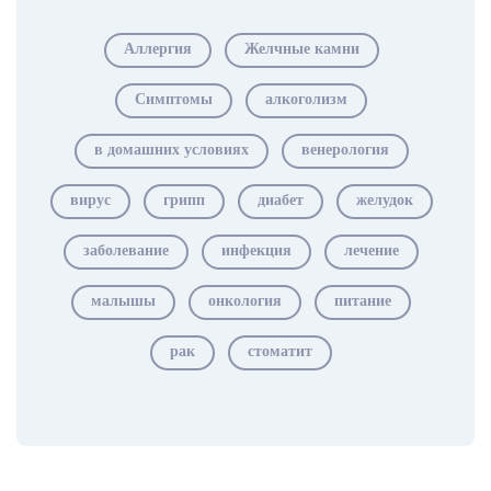
Аллергия
Желчные камни
Симптомы
алкоголизм
в домашних условиях
венерология
вирус
грипп
диабет
желудок
заболевание
инфекция
лечение
малышы
онкология
питание
рак
стоматит