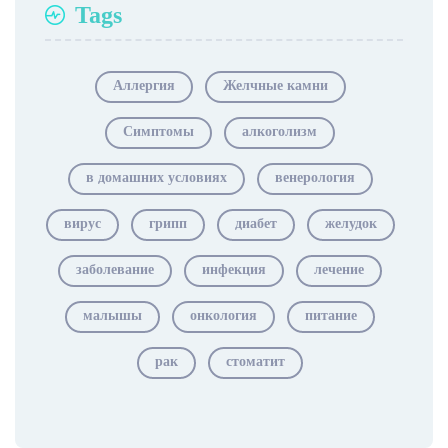
Tags
Аллергия
Желчные камни
Симптомы
алкоголизм
в домашних условиях
венерология
вирус
грипп
диабет
желудок
заболевание
инфекция
лечение
малышы
онкология
питание
рак
стоматит