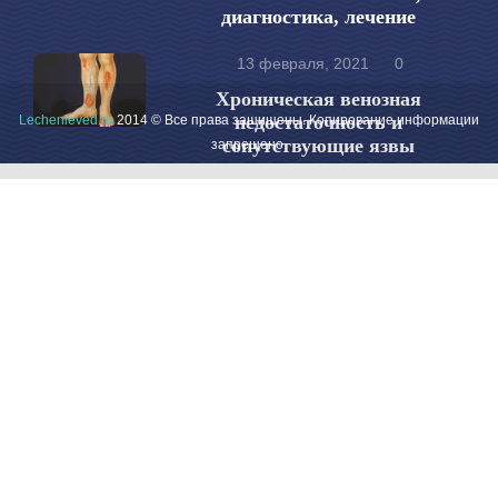
диагностика, лечение
13 февраля, 2021
0
Хроническая венозная
недостаточность и
Lechenieved.ru
2014 © Все права защищены. Копирование информации
сопутствующие язвы
запрещено.