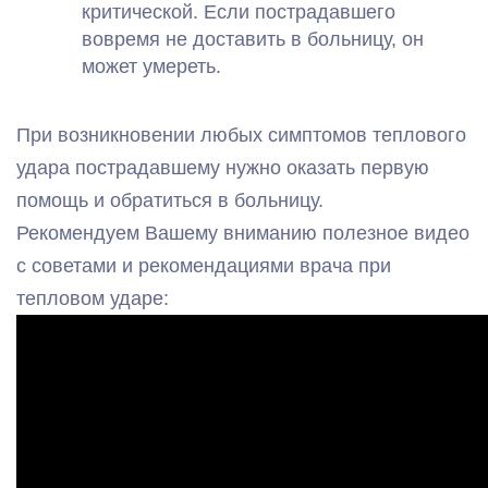
критической. Если пострадавшего
вовремя не доставить в больницу, он
может умереть.
При возникновении любых симптомов теплового
удара пострадавшему нужно оказать первую
помощь и обратиться в больницу.
Рекомендуем Вашему вниманию полезное видео
с советами и рекомендациями врача при
тепловом ударе: