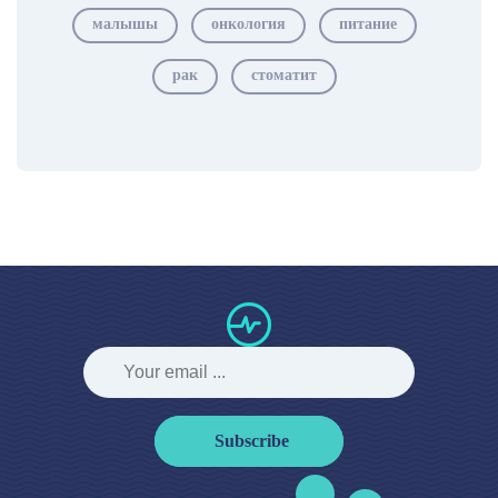
малышы
онкология
питание
рак
стоматит
Subscribe