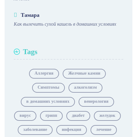
Тамара
Как вылечить сухой кашель в домашних условиях
Tags
Аллергия
Желчные камни
Симптомы
алкоголизм
в домашних условиях
венерология
вирус
грипп
диабет
желудок
заболевание
инфекция
лечение