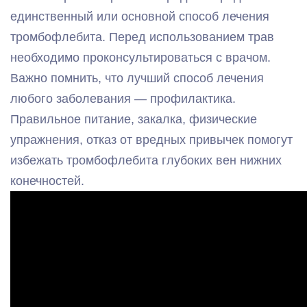
единственный или основной способ лечения
тромбофлебита. Перед использованием трав
необходимо проконсультироваться с врачом.
Важно помнить, что лучший способ лечения
любого заболевания — профилактика.
Правильное питание, закалка, физические
упражнения, отказ от вредных привычек помогут
избежать тромбофлебита глубоких вен нижних
конечностей.