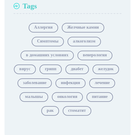
Tags
Аллергия
Желчные камни
Симптомы
алкоголизм
в домашних условиях
венерология
вирус
грипп
диабет
желудок
заболевание
инфекция
лечение
малышы
онкология
питание
рак
стоматит