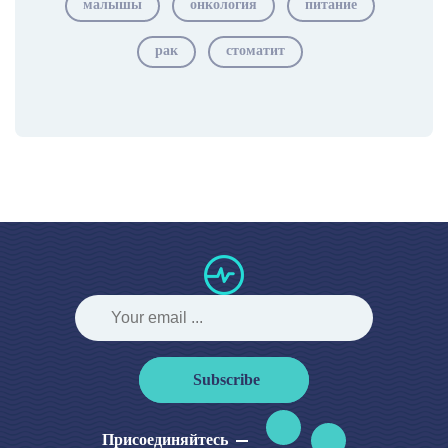
малышы
онкология
питание
рак
стоматит
Subscribe
Присоединяйтесь