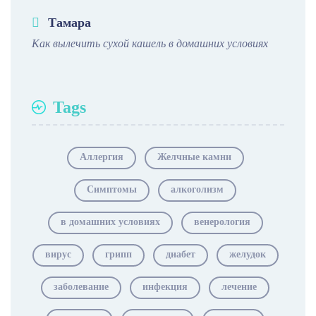
Тамара
Как вылечить сухой кашель в домашних условиях
Tags
Аллергия
Желчные камни
Симптомы
алкоголизм
в домашних условиях
венерология
вирус
грипп
диабет
желудок
заболевание
инфекция
лечение