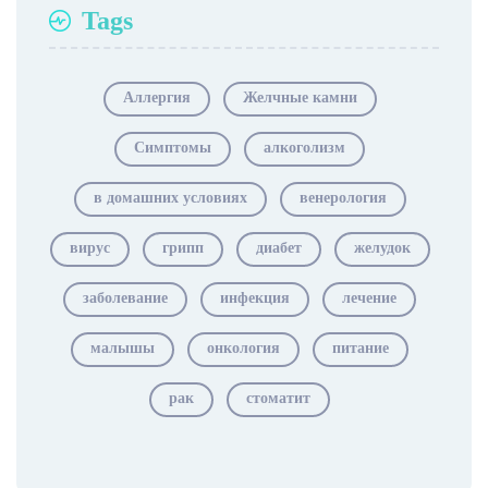
Tags
Аллергия
Желчные камни
Симптомы
алкоголизм
в домашних условиях
венерология
вирус
грипп
диабет
желудок
заболевание
инфекция
лечение
малышы
онкология
питание
рак
стоматит