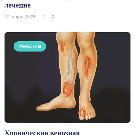
лечение
17 марта, 2021
2
0
Флебология
Хроническая венозная