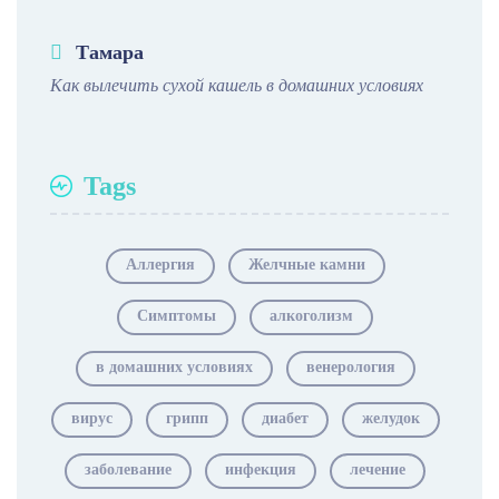
Тамара
Как вылечить сухой кашель в домашних условиях
Tags
Аллергия
Желчные камни
Симптомы
алкоголизм
в домашних условиях
венерология
вирус
грипп
диабет
желудок
заболевание
инфекция
лечение