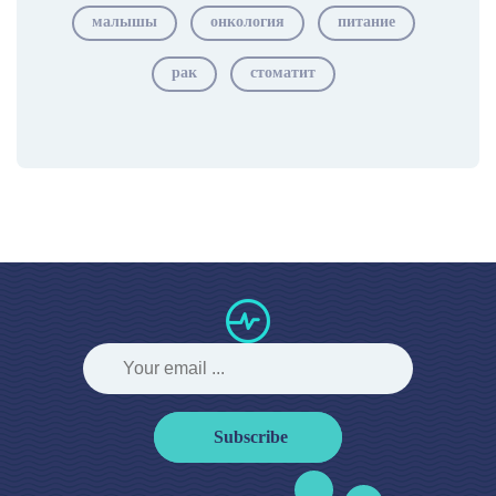
малышы
онкология
питание
рак
стоматит
Subscribe