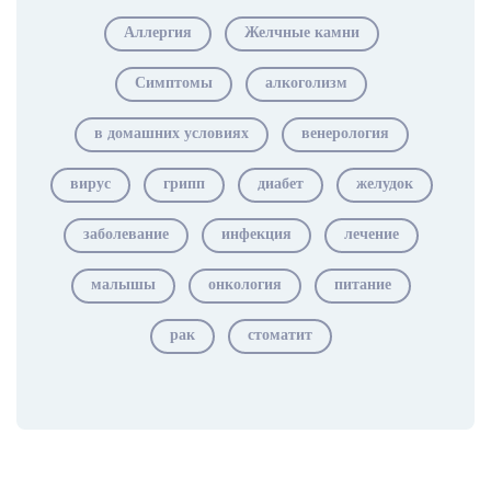
Аллергия
Желчные камни
Симптомы
алкоголизм
в домашних условиях
венерология
вирус
грипп
диабет
желудок
заболевание
инфекция
лечение
малышы
онкология
питание
рак
стоматит