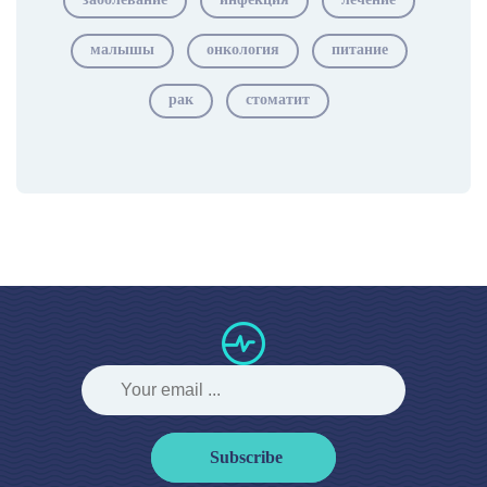
малышы
онкология
питание
рак
стоматит
Subscribe