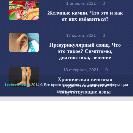
1 апреля, 2021
0
Желчные камни. Что это и как
от них избавиться?
17 марта, 2021
0
Преаурикулярный свищ. Что
это такое? Симптомы,
диагностика, лечение
13 февраля, 2021
0
Хроническая венозная
недостаточность и
Lechenieved.ru
2014 © Все права защищены. Копирование информации
сопутствующие язвы
запрещено.