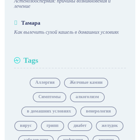
Астенозооспермия: причины возникновения и
лечение
Тамара
Как вылечить сухой кашель в домашних условиях
Tags
Аллергия
Желчные камни
Симптомы
алкоголизм
в домашних условиях
венерология
вирус
грипп
диабет
желудок
заболевание
инфекция
лечение