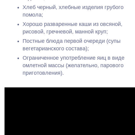
Хлеб черный, хлебные изделия грубого
помола;
Хорошо разваренные каши из овсяной,
рисовой, гречневой, манной круп;
Постные блюда первой очереди (супы
вегетарианского состава);
Ограниченное употребление яиц в виде
омлетной массы (желательно, парового
приготовления).