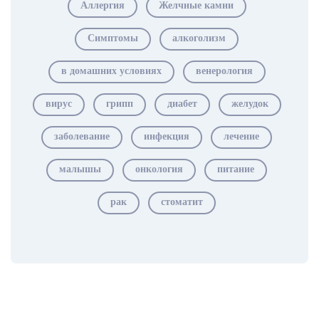
Аллергия
Желчные камни
Симптомы
алкоголизм
в домашних условиях
венерология
вирус
грипп
диабет
желудок
заболевание
инфекция
лечение
малышы
онкология
питание
рак
стоматит